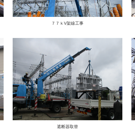
７７ｋV架線工事
遮断器取替