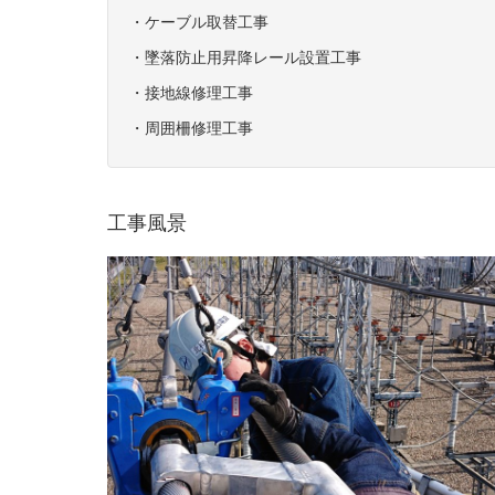
・ケーブル取替工事
・墜落防止用昇降レール設置工事
・接地線修理工事
・周囲柵修理工事
工事風景