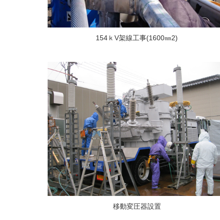
154ｋV架線工事(1600㎜
2
)
移動変圧器設置